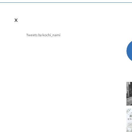
X
Tweets by kochi_nami