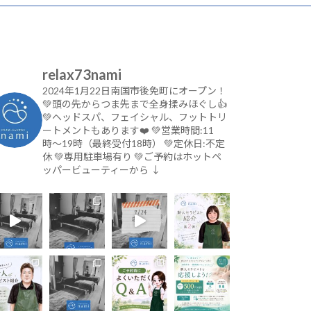
relax73nami
2024年1月22日南国市後免町にオープン！
💚頭の先からつま先まで全身揉みほぐし👍
💚ヘッドスパ、フェイシャル、フットトリ
ートメントもあります❤️
💚営業時間:11
時〜19時（最終受付18時）
💚定休日:不定
休
💚専用駐車場有り
💚ご予約はホットペ
ッパービューティーから
↓