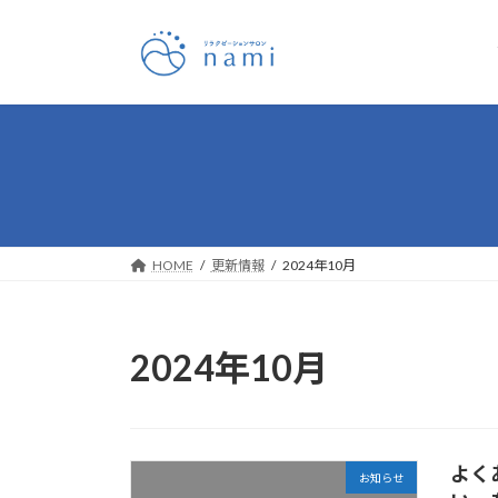
コ
ナ
ン
ビ
テ
ゲ
ン
ー
ツ
シ
へ
ョ
ス
ン
キ
に
ッ
移
プ
動
HOME
更新情報
2024年10月
2024年10月
よく
お知らせ