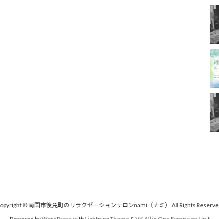
opyright © 南国市後免町のリラクゼーションサロンnami（ナミ） All Rights Reserve
Powered by
WordPress
with
Lightning Theme
&
VK All in One Expansion Unit