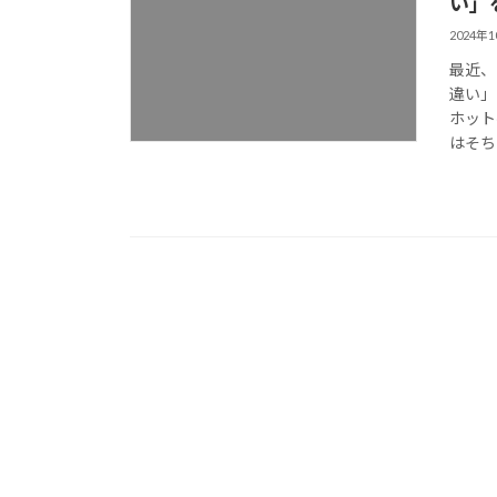
い」
2024年
最近、
違い」
ホット
はそち